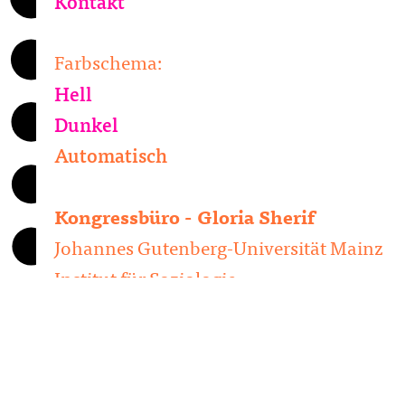
Kontakt
Farbschema:
Hell
Dunkel
Automatisch
Kongressbüro - Gloria Sherif
Johannes Gutenberg-Universität Mainz
Institut für Soziologie
Isaac-Fulda-Allee 2b
D-55124 Mainz
dgskongress2026(at)uni-mainz.de